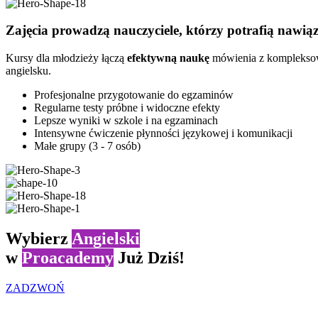
Zajęcia prowadzą nauczyciele, którzy potrafią nawią
Kursy dla młodzieży łączą
efektywną naukę
mówienia z komplek
angielsku.
Profesjonalne przygotowanie do egzaminów
Regularne testy próbne i widoczne efekty
Lepsze wyniki w szkole i na egzaminach
Intensywne ćwiczenie płynności językowej i komunikacji
Małe grupy (3 - 7 osób)
Wybierz
Angielski
w
Proacademy
Już Dziś!
ZADZWOŃ
Największa szkoła języka angielskiego w Stargardzie