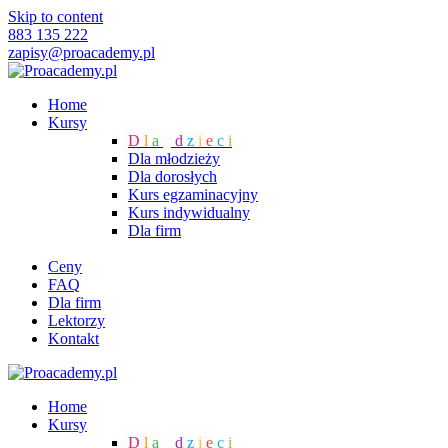
Skip to content
883 135 222
zapisy@proacademy.pl
Home
Kursy
D
l
a
d
z
i
e
c
i
Dla młodzieży
Dla dorosłych
Kurs egzaminacyjny
Kurs indywidualny
Dla firm
Ceny
FAQ
Dla firm
Lektorzy
Kontakt
Home
Kursy
D
l
a
d
z
i
e
c
i