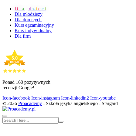
D
l
a
d
z
i
e
c
i
Dla młodzieży
Dla dorosłych
Kurs egzaminacyjny
Kurs indywidualny
Dla firm
Ponad 160 pozytywnych
recenzji Google!
Icon-facebook
Icon-instagram
Icon-linkedin2
Icon-youtube
© 2026
Proacademy
- Szkoła języka angielskiego - Stargard